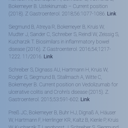
Bokemeyer B. Ustekinumab – Current position
(2018). Z Gastroenterol. 2018;56:1077-1086.
Link
Siegmund B, Atreya R, Bokemeyer B, Kruis W,
Mudter J, Sander C, Schreiber S, Reindl W, Zeissig S,
Kucharzik T. Biosimilars in inflammatory bowel
disease (2016). Z Gastroenterol. 2016;54;1217-
1222. 11/2016.
Link
Schreiber S, Dignass AU, Hartmann H, Kruis W,
Rogler G, Siegmund B, Stallmach A, Witte C,
Bokemeyer B. Current position on Vedolizumab for
ulcerative colitis and Crohn's disease (2015). Z.
Gastroenterol. 2015;53:591-602.
Link
Preiß JC, Bokemeyer B, Buhr HJ, Dignaß A, Häuser
W, Hartmann F, Herrlinger KR, Kaltz B, Kienle P, Kruis
W, Kucharzik T, Langhorst J, Schreiber S, Siegmund