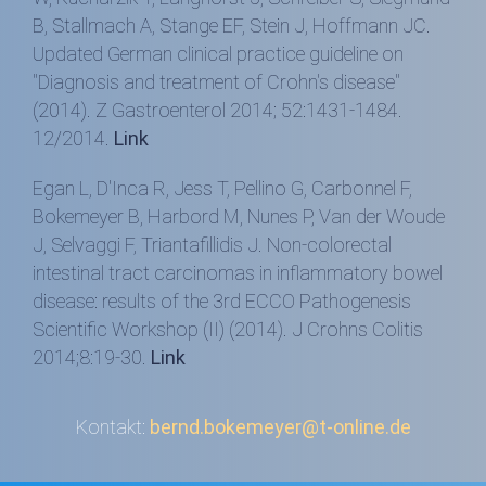
B, Stallmach A, Stange EF, Stein J, Hoffmann JC.
Updated German clinical practice guideline on
"Diagnosis and treatment of Crohn's disease"
(2014). Z Gastroenterol 2014; 52:1431-1484.
12/2014.
Link
Egan L, D'Inca R, Jess T, Pellino G, Carbonnel F,
Bokemeyer B, Harbord M, Nunes P, Van der Woude
J, Selvaggi F, Triantafillidis J. Non-colorectal
intestinal tract carcinomas in inflammatory bowel
disease: results of the 3rd ECCO Pathogenesis
Scientific Workshop (II) (2014). J Crohns Colitis
2014;8:19-30.
Link
Kontakt:
bernd.bokemeyer@t-online.de