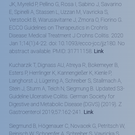
JK, Myrelid P, Pellino G, Rosa I, Sabino J, Savarino
E, Spinelli A, Stassen L, Uzzan M, Vavricka S,
Verstockt B, Warusavitarne J, Zmora O, Fiorino G.
ECCO Guidelines on Therapeutics in Crohn's
Disease: Medical Treatment J Crohns Colitis. 2020
Jan 1;14(1):4-22. doi: 10.1093/ecco-jcc/jjz180. No
abstract available. PMID: 31711158.
Link
Kucharzik T, Dignass AU, Atreya R, Bokemeyer B,
Esters P, Herrlinger K, Kannengießer K, Kienle P,
Langhorst J, Lügering A, Schreiber S, Stallmach A,
Stein J, Sturm A, Teich N, Siegmung B. Updated S3-
Guideline Ulcerative Colitis. German Society for
Digestive and Metabolic Disease (DGVS) (2019). Z
Gastroenterol 2019;57:162-241.
Link
Siegmund B, Högenauer C, Novacek G, Petritsch W,
Reinisch W, Schoepfer A, Schreiber S, Vavricka S,