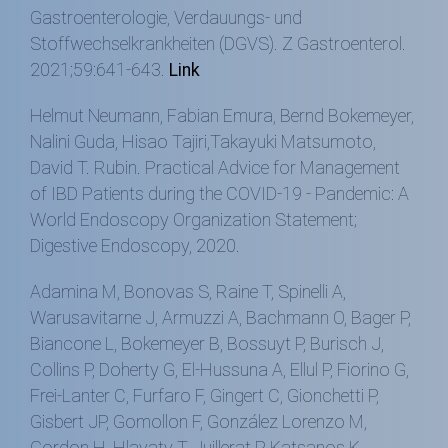
Gastroenterologie, Verdauungs- und
Stoffwechselkrankheiten (DGVS). Z Gastroenterol.
2021;59:641-643.
Link
Helmut Neumann, Fabian Emura, Bernd Bokemeyer,
Nalini Guda, Hisao Tajiri,Takayuki Matsumoto,
David T. Rubin. Practical Advice for Management
of IBD Patients during the COVID-19 - Pandemic: A
World Endoscopy Organization Statement;
Digestive Endoscopy, 2020.
Adamina M, Bonovas S, Raine T, Spinelli A,
Warusavitarne J, Armuzzi A, Bachmann O, Bager P,
Biancone L, Bokemeyer B, Bossuyt P, Burisch J,
Collins P, Doherty G, El-Hussuna A, Ellul P, Fiorino G,
Frei-Lanter C, Furfaro F, Gingert C, Gionchetti P,
Gisbert JP, Gomollon F, González Lorenzo M,
Gordon H, Hlavaty T, Juillerat P, Katsanos K,