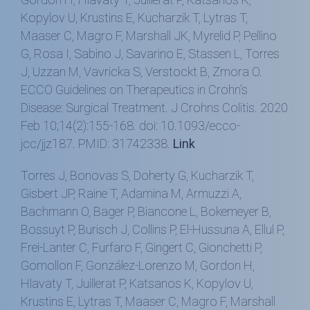
Kopylov U, Krustins E, Kucharzik T, Lytras T,
Maaser C, Magro F, Marshall JK, Myrelid P, Pellino
G, Rosa I, Sabino J, Savarino E, Stassen L, Torres
J, Uzzan M, Vavricka S, Verstockt B, Zmora O.
ECCO Guidelines on Therapeutics in Crohn's
Disease: Surgical Treatment. J Crohns Colitis. 2020
Feb 10;14(2):155-168. doi: 10.1093/ecco-
jcc/jjz187. PMID: 31742338.
Link
Torres J, Bonovas S, Doherty G, Kucharzik T,
Gisbert JP, Raine T, Adamina M, Armuzzi A,
Bachmann O, Bager P, Biancone L, Bokemeyer B,
Bossuyt P, Burisch J, Collins P, El-Hussuna A, Ellul P,
Frei-Lanter C, Furfaro F, Gingert C, Gionchetti P,
Gomollon F, González-Lorenzo M, Gordon H,
Hlavaty T, Juillerat P, Katsanos K, Kopylov U,
Krustins E, Lytras T, Maaser C, Magro F, Marshall